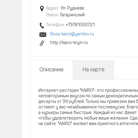
Адрес:
Ул. Руднева
Район:
Гагаринский
Телефон:
+79781000721
Boss-kairo@yandex.ru
http://kairo-krym.ru
Описание
На карте
Интернет-ресторан "KAIRO"- это профессиональ
неповторимым вкусом по самым демократичным це
десерты от 99 рублей. Только мы привезем вам б
оставят у вас незабываемое послевкусие, благ
а курьеры самые быстрые. Каждый из нас фанат
чтобы удовлетворить любые ваши желания. Сдел
на сайте. "KAIRO" желает вам приятного аппети