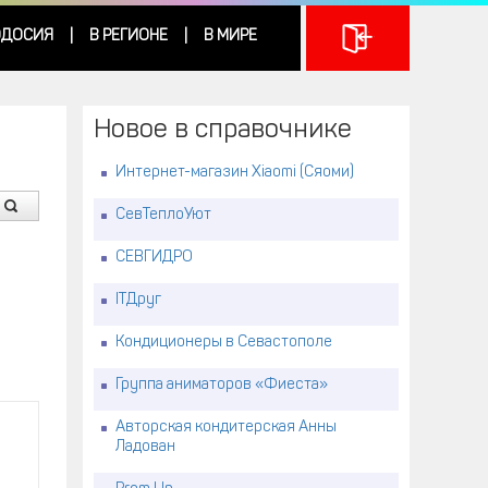
ДОСИЯ
В РЕГИОНЕ
В МИРЕ
|
|
Новое в справочнике
Интернет-магазин Xiaomi (Сяоми)
СевТеплоУют
СЕВГИДРО
ITДруг
Кондиционеры в Севастополе
Группа аниматоров «Фиеста»
Авторская кондитерская Анны
Ладован