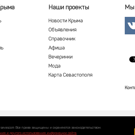
Крыма
Наши проекты
Мы 
ь
Новости Крыма
Объявления
Справочник
ль
Афиша
Вечеринки
Мода
Карта Севастополя
Конт
 sevascom Все права защищены и охраняются законодательством.
ния и другого использования информации сайта
.