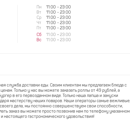
Пн
11:00
-
23:00
Вт
11:00
-
23:00
Ср
11:00
-
23:00
Чт
11:00
-
23:00
Пт
11:00
-
23:00
Сб
11:00
-
23:00
Вс
11:00
-
23:00
ная служба доставки еды. Своим клиентам мы предлагаем блюда с
нам. Только у нас вы можете заказать роллы от 49 рублей, а
ургер в его первозданном виде. Только наша лапша и закуски
одаря мастерству наших поваров. Наши операторы самые вежливые
 своего дела, мы постоянно совершенствуем свои способности,
ать заказ вы можете просто позвонив нам по телефону указанном
та и настоящего гастрономического удовольствия!