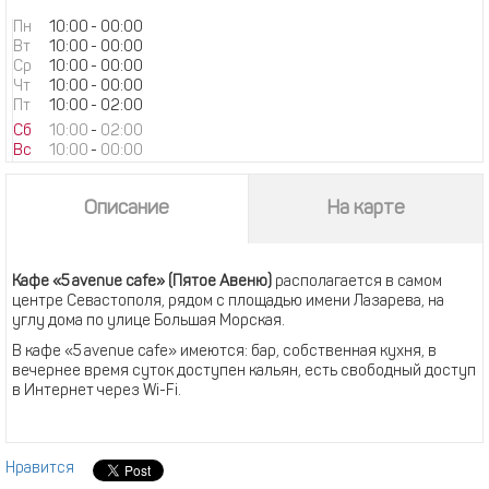
Пн
10:00
-
00:00
Вт
10:00
-
00:00
Ср
10:00
-
00:00
Чт
10:00
-
00:00
Пт
10:00
-
02:00
Сб
10:00
-
02:00
Вс
10:00
-
00:00
Описание
На карте
Кафе «5 avenue cafe» (Пятое Авеню)
располагается в самом
центре Севастополя, рядом с площадью имени Лазарева, на
углу дома по улице Большая Морская.
В кафе «5 avenue cafe» имеются: бар, собственная кухня, в
вечернее время суток доступен кальян, есть свободный доступ
в Интернет через Wi-Fi.
Нравится