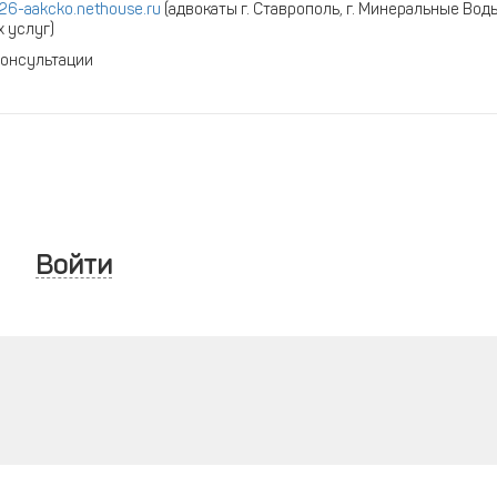
w26-aakcko.nethouse.ru
(адвокаты г. Ставрополь, г. Минеральные Вод
 услуг)
консультации
Войти