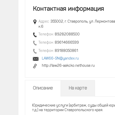
Контактная информация
Адрес:
355002, г. Ставрополь, ул. Лермонтова,
к.6
Телефон:
89282088500
Телефон:
89614666599
Телефон:
89188050861
LAW66-SN@yandex.ru
http://law26-aakcko.nethouse.ru
Описание
На карте
Юридические услуги (арбитраж, суды общей юри
т.д.) на территории Ставропольского края.