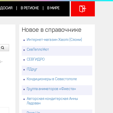
ДОСИЯ
В РЕГИОНЕ
В МИРЕ
|
|
Новое в справочнике
Интернет-магазин Xiaomi (Сяоми)
СевТеплоУют
СЕВГИДРО
о-
ITДруг
Кондиционеры в Севастополе
Группа аниматоров «Фиеста»
Авторская кондитерская Анны
Ладован