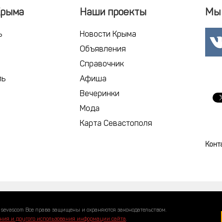
Крыма
Наши проекты
Мы 
ь
Новости Крыма
Объявления
Справочник
ль
Афиша
Вечеринки
Мода
Карта Севастополя
Конт
 sevascom Все права защищены и охраняются законодательством.
ния и другого использования информации сайта
.