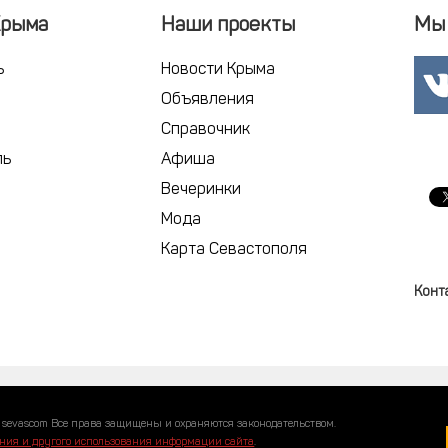
Крыма
Наши проекты
Мы 
ь
Новости Крыма
Объявления
Справочник
ль
Афиша
Вечеринки
Мода
Карта Севастополя
Конт
 sevascom Все права защищены и охраняются законодательством.
ния и другого использования информации сайта
.