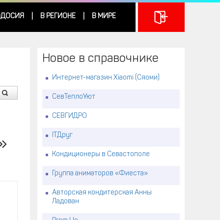
ДОСИЯ
В РЕГИОНЕ
В МИРЕ
|
|
Новое в справочнике
Интернет-магазин Xiaomi (Сяоми)
СевТеплоУют
СЕВГИДРО
ITДруг
»
Кондиционеры в Севастополе
Группа аниматоров «Фиеста»
Авторская кондитерская Анны
Ладован