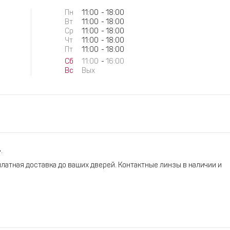
Пн
11:00
-
18:00
Вт
11:00
-
18:00
Ср
11:00
-
18:00
Чт
11:00
-
18:00
Пт
11:00
-
18:00
Сб
11:00
-
16:00
Вс
Вых
.
платная доставка до ваших дверей. Контактные линзы в наличии и