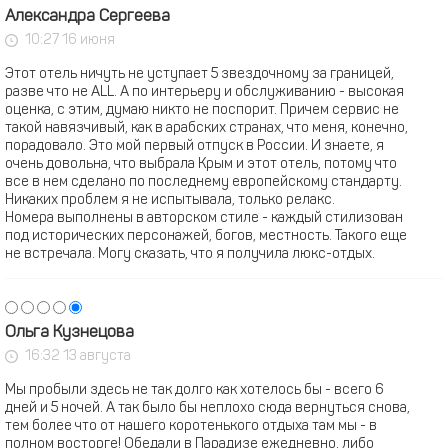
Александра Сергеева
10:27 16 июня
Этот отель ничуть не уступает 5 звездочному за границей,
разве что не ALL. А по интерьеру и обслуживанию - высокая
оценка, с этим, думаю никто не поспорит. Причем сервис не
такой навязчивый, как в арабских странах, что меня, конечно,
порадовало. Это мой первый отпуск в России. И знаете, я
очень довольна, что выбрала Крым и этот отель, потому что
все в нем сделано по последнему европейскому стандарту.
Никаких проблем я не испытывала, только релакс.
Номера выполнены в авторском стиле - каждый стилизован
под исторических персонажей, богов, местность. Такого еще
не встречала. Могу сказать, что я получила люкс-отдых.
Ольга Кузнецова
16:32 13 августа
Мы пробыли здесь не так долго как хотелось бы - всего 6
дней и 5 ночей. А так было бы неплохо сюда вернуться снова,
тем более что от нашего коротенького отдыха там мы - в
полном восторге! Обедали в Парадизе ежедневно, либо