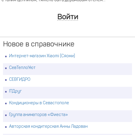
с таким ценником, тяжело быть дерьмовым отелем...
Войти
Новое в справочнике
Интернет-магазин Xiaomi (Сяоми)
СевТеплоУют
СЕВГИДРО
ITДруг
Кондиционеры в Севастополе
Группа аниматоров «Фиеста»
Авторская кондитерская Анны Ладован