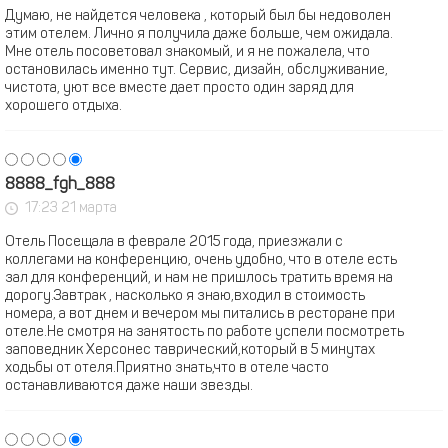
Думаю, не найдется человека , который был бы недоволен
этим отелем. Лично я получила даже больше, чем ожидала.
Мне отель посоветовал знакомый, и я не пожалела, что
остановилась именно тут. Сервис, дизайн, обслуживание,
чистота, уют все вместе дает просто один заряд для
хорошего отдыха.
8888_fgh_888
17:23 21 марта
Отель Посещала в феврале 2015 года, приезжали с
коллегами на конференцию, очень удобно, что в отеле есть
зал для конференций, и нам не пришлось тратить время на
дорогу.Завтрак , насколько я знаю,входил в стоимость
номера, а вот днем и вечером мы питались в ресторане при
отеле.Не смотря на занятость по работе успели посмотреть
заповедник Херсонес таврический,который в 5 минутах
ходьбы от отеля.Приятно знать,что в отеле часто
останавливаются даже наши звезды.