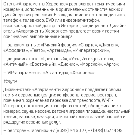
Отель «Апартаменты Херсонес» располагает тематическими
номерами, исполненными в оригинальных стилистических и
дизайнерских решениях. В каждом номере есть холодильник,
телефон, телевизор, DVD или видеомагнитофон,
высокоскоростной доступ в Интернет, кондиционер. Дизайн-
отель «Апартаменты Херсонес» предлагает своим гостям
оригинально выполненные номера:
— однокомнатные: «Римский форум», «Спарта», «Диоген»,
«Афродита», «Театр», «Артемида», «Императорский»;
— двухкомнатные: «Цветочный», «Усадьба скульптора»,
«Античный», «Восточный», «Дионис», «Морской», «Арго»;
— VIP-апартаменты: «Атлантида», «Херсонес».
Услуги.
Дизайн-отель «Апартаменты Херсонес» предлагает своим
гостям сервисные услуги: конференц-сервис, ресторан,
прачечная, охраняемая парковка для транспорта, Wi-Fi-
Интернет, организация трансфера гостей, обслуживание в
номерах, сауна, массаж, детская игровая площадка, настольный
теннис, караоке, джакузи, открытый плавательный бассейн и
ряд других сервисных услуг.
— ресторан «Парадиз»: +7 (8692) 24 30 77; +7 (978) 057 14 99.