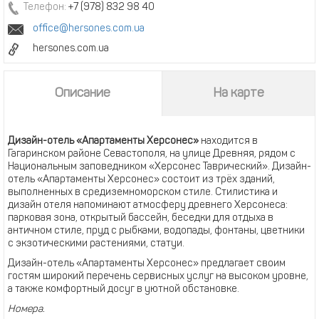
Телефон:
+7 (978) 832 98 40
office@hersones.com.ua
hersones.com.ua
Описание
На карте
Дизайн-отель «Апартаменты Херсонес»
находится в
Гагаринском районе Севастополя, на улице Древняя, рядом с
Национальным заповедником «Херсонес Таврический». Дизайн-
отель «Апартаменты Херсонес» состоит из трёх зданий,
выполненных в средиземноморском стиле. Стилистика и
дизайн отеля напоминают атмосферу древнего Херсонеса:
парковая зона, открытый бассейн, беседки для отдыха в
античном стиле, пруд с рыбками, водопады, фонтаны, цветники
с экзотическими растениями, статуи.
Дизайн-отель «Апартаменты Херсонес» предлагает своим
гостям широкий перечень сервисных услуг на высоком уровне,
а также комфортный досуг в уютной обстановке.
Номера.