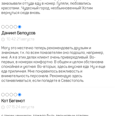
заказывали оттуда еду в номер. Гуляли, любовались
красотами...Чудесный город, необыкновенный! Хотим
вернуться сюда вновь.
Даниил Белоусов
10:42 21 августа
Могу это местечко теперь рекомендовать друзьям и
знакомым, т.к. по всем показателям оно подошло, например,
мне. А я в этих делах клиент очень привередливый. Во-
первых, в номерах комфортно. В общем и целом обстановка
спокойная и уютная. Во-вторых, здесь вкусная еда. Ну и еще
еда приличная. Мне понравилось вежливость и
внимательность персонала. Рекомендую здесь
останавливаться, если попадете в Севастополь.
Кот Бегемот
07:15 24 августа