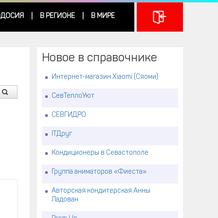
ДОСИЯ
В РЕГИОНЕ
В МИРЕ
|
|
Новое в справочнике
Интернет-магазин Xiaomi (Сяоми)
СевТеплоУют
СЕВГИДРО
ITДруг
Кондиционеры в Севастополе
Группа аниматоров «Фиеста»
Авторская кондитерская Анны
Ладован