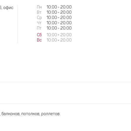
Пн
10:00
-
20:00
6, офис
Вт
10:00
-
20:00
Ср
10:00
-
20:00
Чт
10:00
-
20:00
Пт
10:00
-
20:00
Сб
10:00
-
20:00
Вс
10:00
-
20:00
, балконов, потолков, роллетов.