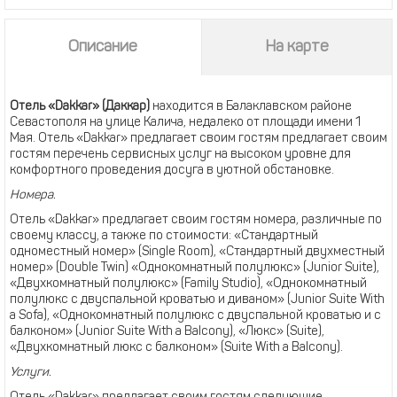
Описание
На карте
Отель «Dakkar» (Даккар)
находится в Балаклавском районе
Севастополя на улице Калича, недалеко от площади имени 1
Мая. Отель «Dakkar» предлагает своим гостям предлагает своим
гостям перечень сервисных услуг на высоком уровне для
комфортного проведения досуга в уютной обстановке.
Номера.
Отель «Dakkar» предлагает своим гостям номера, различные по
своему классу, а также по стоимости: «Стандартный
одноместный номер» (Single Room), «Стандартный двухместный
номер» (Double Twin) «Однокомнатный полулюкс» (Junior Suite),
«Двухкомнатный полулюкс» (Family Studio), «Однокомнатный
полулюкс с двуспальной кроватью и диваном» (Junior Suite With
a Sofa), «Однокомнатный полулюкс с двуспальной кроватью и с
балконом» (Junior Suite With a Balcony), «Люкс» (Suite),
«Двухкомнатный люкс с балконом» (Suite With a Balcony).
Услуги.