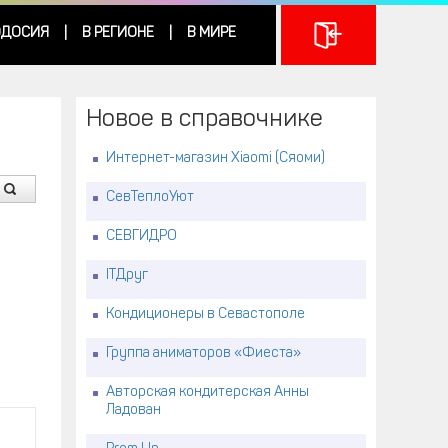
ДОСИЯ
В РЕГИОНЕ
В МИРЕ
|
|
Новое в справочнике
Интернет-магазин Xiaomi (Сяоми)
СевТеплоУют
СЕВГИДРО
ITДруг
Кондиционеры в Севастополе
Группа аниматоров «Фиеста»
Авторская кондитерская Анны
Ладован