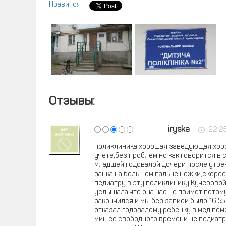
Нравится
Отзывы:
iryska
22:2
поликлиника хорошая заведующая хоро
учете,без проблем.но как говорится в 
младшей годовалой дочери после утре
ранка на большом пальце ножки,скорее
педиатру в эту поликлинику Кучеровой
услышала что она нас не примет потому
закончился и мы без записи было 16:55
отказал годовалому ребёнку в мед пом
мин ее свободного времени не педиатр