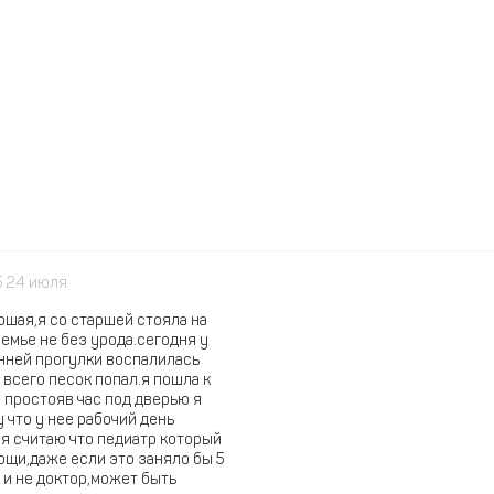
5 24 июля
шая,я со старшей стояла на
семье не без урода.сегодня у
нней прогулки воспалилась
 всего песок попал.я пошла к
 простояв час под дверью я
 что у нее рабочий день
.я считаю что педиатр который
ощи,даже если это заняло бы 5
 и не доктор,может быть