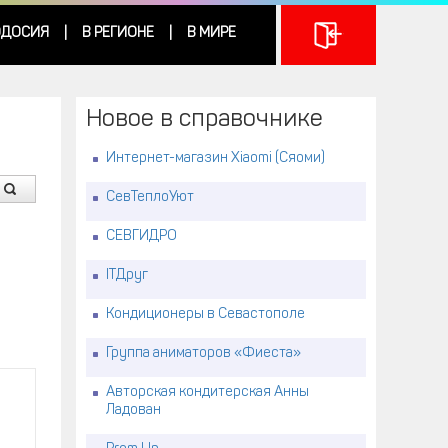
ДОСИЯ
В РЕГИОНЕ
В МИРЕ
|
|
Новое в справочнике
Интернет-магазин Xiaomi (Сяоми)
СевТеплоУют
СЕВГИДРО
ITДруг
Кондиционеры в Севастополе
Группа аниматоров «Фиеста»
Авторская кондитерская Анны
Ладован