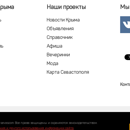
Крыма
Наши проекты
Мы 
ь
Новости Крыма
Объявления
Справочник
ль
Афиша
Вечеринки
Мода
Карта Севастополя
Конт
 sevascom Все права защищены и охраняются законодательством.
ния и другого использования информации сайта
.