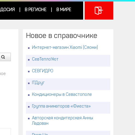
ДОСИЯ
В РЕГИОНЕ
В МИРЕ
|
|
Новое в справочнике
Интернет-магазин Xiaomi (Сяоми)
СевТеплоУют
СЕВГИДРО
вое
ITДруг
Кондиционеры в Севастополе
Группа аниматоров «Фиеста»
Авторская кондитерская Анны
Ладован