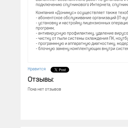
подключению спутникового Интернета, спутнико
Компания «Донимус» осуществляет также техоб
- абонентское обслуживание организаций (IT-ау
- установку и настройку лицензионных операци
программ;
- антивирусную профилактику, удаление вирусо
- чистку от пыли системы охлаждения ПК, ноутбу
- программную и аппаратную диагностику, модер
- блочную замену комплектующих внутри системн
Нравится
Отзывы:
Пока нет отзывов