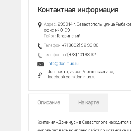
Контактная информация
Адрес:
299014 г. Севастополь, улица Рыбаков,
офис № 0109
Район:
Гагаринский
Телефон:
+7 (8692) 92 96 80
Телефон:
+7 (978) 101 38 62
info@donimus.ru
donimus.ru; vk.com/donimusservice;
facebook.com/donimus.ru
Описание
На карте
Компания «Донимус» в Севастополе находится в 
Выполняет весь комплекс работ по установке и