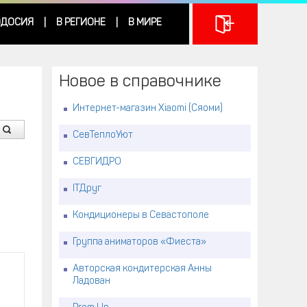
ДОСИЯ
В РЕГИОНЕ
В МИРЕ
|
|
Новое в справочнике
Интернет-магазин Xiaomi (Сяоми)
СевТеплоУют
СЕВГИДРО
ITДруг
Кондиционеры в Севастополе
Группа аниматоров «Фиеста»
Авторская кондитерская Анны
Ладован