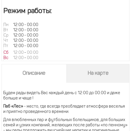
Режим работы:
Пн
12:00
-
00:00
Вт
12:00
-
00:00
Ср
12:00
-
00:00
Чт
12:00
-
00:00
Пт
12:00
-
00:00
Сб
12:00
-
00:00
Вс
12:00
-
00:00
Описание
На карте
Будем рады видеть Вас каждый день с 12:00 до 00:00 и даже
больше и чаще !
Паб «Лес»
- место, где всегда преобладает атмосфера веселья
и приятно проведенного времени.
Для влюбленных пар и футбольных болельщиков, для больших
семей и узких компаний, желающих после работы «по пенному»
- мы рады предложить вкуснейшие напитки и оригинальные