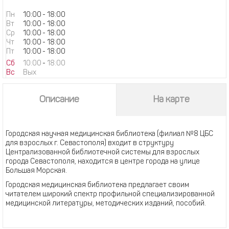
Пн
10:00
-
18:00
Вт
10:00
-
18:00
Ср
10:00
-
18:00
Чт
10:00
-
18:00
Пт
10:00
-
18:00
Сб
10:00
-
18:00
Вс
Вых
Описание
На карте
Городская научная медицинская библиотека (филиал №8 ЦБС
для взрослых г. Севастополя) входит в структуру
Централизованной библиотечной системы для взрослых
города Севастополя, находится в центре города на улице
Большая Морская.
Городская медицинская библиотека предлагает своим
читателем широкий спектр профильной специализированной
медицинской литературы, методических изданий, пособий.