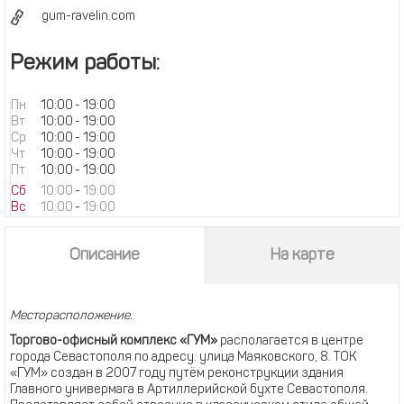
gum-ravelin.com
Режим работы:
Пн
10:00
-
19:00
Вт
10:00
-
19:00
Ср
10:00
-
19:00
Чт
10:00
-
19:00
Пт
10:00
-
19:00
Сб
10:00
-
19:00
Вс
10:00
-
19:00
Описание
На карте
Месторасположение.
Торгово-офисный комплекс «ГУМ»
располагается в центре
города Севастополя по адресу: улица Маяковского, 8. ТОК
«ГУМ» создан в 2007 году путём реконструкции здания
Главного универмага в Артиллерийской бухте Севастополя.