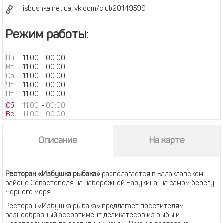
isbushka.net.ua; vk.com/club20149599
Режим работы:
Пн
11:00
-
00:00
Вт
11:00
-
00:00
Ср
11:00
-
00:00
Чт
11:00
-
00:00
Пт
11:00
-
00:00
Сб
11:00
-
00:00
Вс
11:00
-
00:00
Описание
На карте
Ресторан «Избушка рыбака»
располагается в Балаклавском
районе Севастополя на набережной Назукина, на самом берегу
Чёрного моря.
Ресторан «Избушка рыбака» предлагает посетителям
разнообразный ассортимент деликатесов из рыбы и