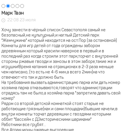
Марк Твэн
22:08 23 июля
Хочу занести в чёрный список Севастополя самый не
безопасный,не культурный,и наглый Детский парк
"Жемчужина" который находится на ост.Пор (за остановкой)
Комнаты для игр детей от года ограждены забором
деревянным который красили наверное в первый и в
последний раз когда строили этот парк,торчат с внутренней
стороны ржавые гвозди и занозы в этом заборе,такие же и
игрушки!Время катания на отракционах в 2-3 раза меньше
чем написано, (то есть не 4-6 мин,а всего 2мин)на что
отвечают что так и должно быть.
На требования вызвать администрацию парка или дать номер
хозяина парка отказываются,говорят что администрации
отрадясь там не было,а хозяйка парка "запретила давать свой
номер"
Рядом со второй детской комнаткой стоят старые не
работающие грязные(как и сами площадки)бывшие качели,в
внутри комнаты торчат деревяшки с гвоздями которыми
оббит "бассейн с ДЭисторическими шариками"
Работники все грубят...
Все Атракционы ржавые,выгоревшие...