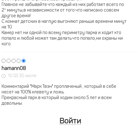
Главное не забывайте что каждый из них работает всего по
2* минуты,в независимости от того что написано совсем
другое время!
С комнат детских в наглую выгоняют раньше времени минут
на 10.
Камер нет ни одной по всему периметру парка и ходит кто
попало и любой может там делать что попало,ни охраны ни
кого.
hamann08
10:53 30 июля
Комментарий "Марк Твэн" проплаченый , который в себе
несет на 100% клевету и ложь.
Прекрасный парк в который ходим около 5 лет и всем
довольны.
Войти