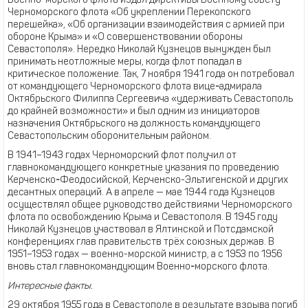
Военно
-
морского флота издал директивы Военному совету
Черноморского флота «Об укреплении Перекопского
перешейка», «Об организации взаимодействия с армией при
обороне Крыма» и «О совершенствовании обороны
Севастополя». Нередко Николай Кузнецов вынужден был
принимать неотложные меры, когда флот попадал в
критическое положение. Так, 7 ноября 1941 года он потребовал
от командующего Черноморского флота вице
-
адмирала
Октябрьского Филиппа Сергеевича «удерживать Севастополь
до крайней возможности» и был одним из инициаторов
назначения Октябрьского на должность командующего
Севастопольским оборонительным районом.
В 1941–1943 годах Черноморский флот получил от
главнокомандующего конкретные указания по проведению
Керченско
-
Феодосийской, Керченско-Эльтигенской и других
десантных операций. А в апреле — мае 1944 года Кузнецов
осуществлял общее руководство действиями Черноморского
флота по освобождению Крыма и Севастополя. В 1945 году
Николай Кузнецов участвовал в Ялтинской и Потсдамской
конференциях глав правительств трёх союзных держав. В
1951–1953 годах — военно-морской министр, а с 1953 по 1956
вновь стал главнокомандующим Военно
-
морского флота.
Интересные факты.
29 октября 1955 года в Севастополе в результате взрыва погиб