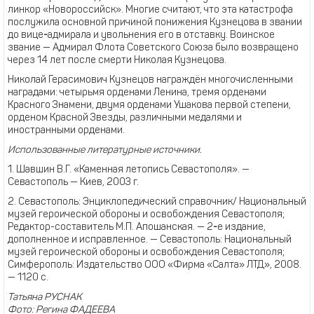
линкор «Новороссийск». Многие считают, что эта катастрофа
послужила основной причиной понижения Кузнецова в звании
до вице
-
адмирала и увольнения его в отставку. Воинское
звание — Адмирал Флота Советского Союза было возвращено
через 14 лет после смерти Николая Кузнецова.
Николай Герасимович Кузнецов награждён многочисленными
наградами: четырьмя орденами Ленина, тремя орденами
Красного Знамени, двумя орденами Ушакова первой степени,
орденом Красной Звезды, различными медалями и
иностранными орденами.
Использованные литературные источники.
1. Шавшин В.Г. «Каменная летопись Севастополя». —
Севастополь — Киев, 2003 г.
2. Севастополь: Энциклопедический справочник/ Национальный
музей героической обороны и освобождения Севастополя;
Редактор-составитель М.П. Апошанская. — 2
-
е издание,
дополненное и исправленное. — Севастополь: Национальный
музей героической обороны и освобождения Севастополя;
Симферополь: Издательство ООО «Фирма «Салта» ЛТД», 2008.
— 1120 с.
Татьяна РУСНАК
Фото: Регина ФАДЕЕВА