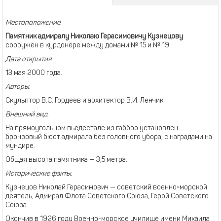
Местоположение.
Памятник адмиралу Николаю Герасимовичу
Кузнецову
сооружён в курдонёре между домами № 15 и № 19.
Дата открытия.
13 мая 2000 года.
Авторы.
Скульптор В.С. Гордеев и архитектор В.И. Ленчик
Внешний вид.
На прямоугольном пьедестале из габбро установлен
бронзовый бюст адмирала без головного убора, с наградами на
мундире.
Общая высота памятника — 3,5 метра.
Исторические факты.
Кузнецов Николай Герасимович — советский военно
-
морской
деятель, Адмирал Флота Советского Союза, Герой Советского
Союза.
Окончив в 1926 году Военно-морское училище имени Михаила