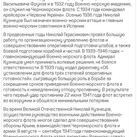
Васильевича Фрунзе и в 1932 году Военно-морскую академию,
он служил на Черноморском флоте. С 1934 года командовал
крейсером «Червона Україна». Осенью 1936 года Николай
Кузнецов был назначен военно-морским атташе и главным
военно
-
морским советником в Испании.
В предвоенные годы Николай Герасимович провёл большую
работу по организационному управлению флотов и
совершенствованию оперативной подготовки штабов, а также
боевой подготовки кораблей и частей. В 1939–1946 годах —
главнокомандующий Военно-морского флота. Адмирал
Кузнецов умел принимать волевые решения, не боялся
ответственности. В 1939 году издал директиву «Об
установлении для флота трёх степеней оперативных
готовностей», сыгравшую большую роль в борьбе за
сокращение сроков приведения Военно
-
морского флота в
готовность к немедленному отпору противнику. В результате
чего первый удар противника 22 июня 1941 года флот встретил
во всеоружии и обошёлся минимальными потерями.
Во время Великой Отечественной Николай Кузнецов,
осуществляя руководство военными действиями Военно-
морского флота, многое сделал для совершенствования
обороны Крыма, взаимодействия Черноморского флота и
армии. В августе — сентябре 1941 года главнокомандующий