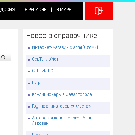
ДОСИЯ
В РЕГИОНЕ
В МИРЕ
|
|
Новое в справочнике
Интернет-магазин Xiaomi (Сяоми)
СевТеплоУют
СЕВГИДРО
ITДруг
Кондиционеры в Севастополе
Группа аниматоров «Фиеста»
Авторская кондитерская Анны
Ладован