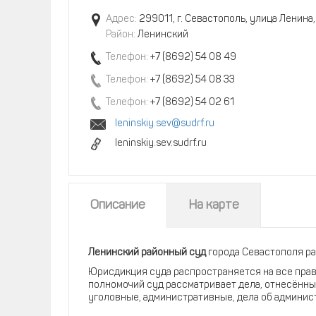
Адрес:
299011, г. Севастополь, улица Ленина,
Район:
Ленинский
Телефон:
+7 (8692) 54 08 49
Телефон:
+7 (8692) 54 08 33
Телефон:
+7 (8692) 54 02 61
leninskiy.sev@sudrf.ru
leninskiy.sev.sudrf.ru
Описание
На карте
Ленинский районный суд
города Севастополя ра
Юрисдикция суда распространяется на все прав
полномочий суд рассматривает дела, отнесённы
уголовные, административные, дела об админи