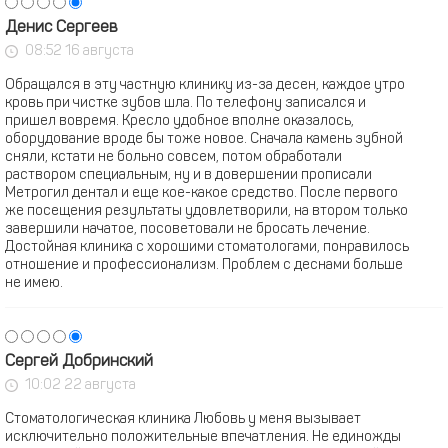
Денис Сергеев
08:52 16 августа
Обращался в эту частную клинику из-за десен, каждое утро
кровь при чистке зубов шла. По телефону записался и
пришел вовремя. Кресло удобное вполне оказалось,
оборудование вроде бы тоже новое. Сначала камень зубной
сняли, кстати не больно совсем, потом обработали
раствором специальным, ну и в довершении прописали
Метрогил дентал и еще кое-какое средство. После первого
же посещения результаты удовлетворили, на втором только
завершили начатое, посоветовали не бросать лечение.
Достойная клиника с хорошими стоматологами, понравилось
отношение и профессионализм. Проблем с деснами больше
не имею.
Сергей Добринский
10:02 22 августа
Стоматологическая клиника Любовь у меня вызывает
исключительно положительные впечатления. Не единожды