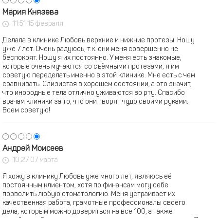
Мария Князева
11:51 15 февраля
Делала в клинике Любовь верхние и нижние протезы. Ношу
уже 7 лет. Очень радуюсь, т.к. они меня совершенно не
беспокоят. Ношу я их постоянно. У меня есть знакомые,
которые очень мучаются со съёмными протезами, я им
советую переделать именно в этой клинике. Мне есть с чем
сравнивать. Слизистая в хорошем состоянии, а это значит,
что инородные тела отлично уживаются во рту. Спасибо
врачам клиники за то, что они творят чудо своими руками.
Всем советую!
Андрей Моисеев
10:27 07 марта
Я хожу в клинику Любовь уже много лет, являюсь её
постоянным клиентом, хотя по финансам могу себе
позволить любую стоматологию. Меня устраивает их
качественная работа, грамотные профессионалы своего
дела, которым можно довериться на все 100, а также