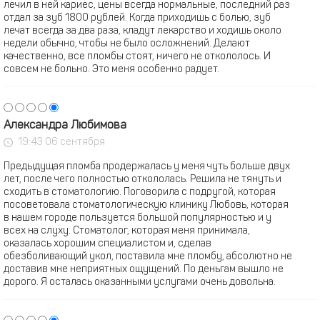
лечил в ней кариес, цены всегда нормальные, последний раз
отдал за зуб 1800 рублей. Когда приходишь с болью, зуб
лечат всегда за два раза, кладут лекарство и ходишь около
недели обычно, чтобы не было осложнений. Делают
качественно, все пломбы стоят, ничего не откололось. И
совсем не больно. Это меня особенно радует.
Александра Любимова
19:43 06 сентября
Предыдущая пломба продержалась у меня чуть больше двух
лет, после чего полностью откололась. Решила не тянуть и
сходить в стоматологию. Поговорила с подругой, которая
посоветовала стоматологическую клинику Любовь, которая
в нашем городе пользуется большой популярностью и у
всех на слуху. Стоматолог, которая меня принимала,
оказалась хорошим специалистом и, сделав
обезболивающий укол, поставила мне пломбу, абсолютно не
доставив мне неприятных ощущений. По деньгам вышло не
дорого. Я осталась оказанными услугами очень довольна.