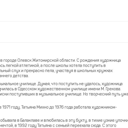
у в городе Олевск Житомирской области. С рождения художница
сь легкой атлетикой, а после школы хотела поступить в
ьный слух и прекрасно пела, участвуя в школьных кружках
аннего детства.
зыкальное училище. Думая, что поступить не удалось, художница
а училась в Одесском художественном училище имени М. Грекова.
писки поступивших в музыкальное училище. Но творческий путь уж
1971 году, Татьяна Михно до 1976 года работала художником-
обывала в Балаклаве и влюбилась в эту бухту, в тихие узкие улочк
 мечтой, в 1992 году Татьяна с семьей переехала сюда. С этого