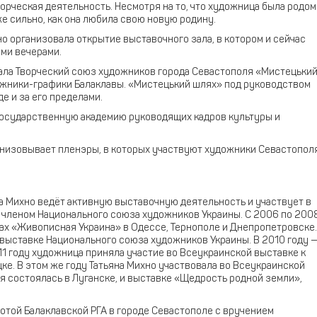
орческая деятельность. Несмотря на то, что художница была родом
же сильно, как она любила свою новую родину.
но организовала открытие выставочного зала, в котором и сейчас
ми вечерами.
дала Творческий союз художников города Севастополя «Мистецьки
ожники-графики Балаклавы. «Мистецький шлях» под руководством
е и за его пределами.
государственную академию руководящих кадров культуры и
низовывает пленэры, в которых участвуют художники Севастополя
 Михно ведёт активную выставочную деятельность и участвует в
членом Национального союза художников Украины. С 2006 по 200
ках «Живописная Украина» в Одессе, Тернополе и Днепропетровске.
 выставке Национального союза художников Украины. В 2010 году 
11 году художница приняла участие во Всеукраинской выставке к
ке. В этом же году Татьяна Михно участвовала во Всеукраинской
 состоялась в Луганске, и выставке «Щедрость родной земли»,
мотой Балаклавской РГА в городе Севастополе с вручением