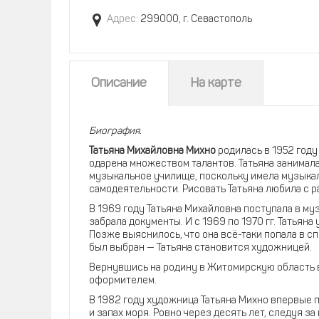
Адрес:
299000, г. Севастополь
Описание
На карте
Биография.
Татьяна Михайловна Михно
родилась в 1952 год
одарена множеством талантов. Татьяна занимала
музыкальное училище, поскольку имела музыкал
самодеятельности. Рисовать Татьяна любила с р
В 1969 году Татьяна Михайловна поступала в му
забрала документы. И с 1969 по 1970 гг. Татьян
Позже выяснилось, что она всё-таки попала в с
был выбран — Татьяна становится художницей.
Вернувшись на родину в Житомирскую область в 
оформителем.
В 1982 году художница Татьяна Михно впервые п
и запах моря. Ровно через десять лет, следуя за