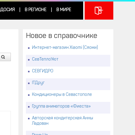
ДОСИЯ
В РЕГИОНЕ
В МИРЕ
|
|
Новое в справочнике
Интернет-магазин Xiaomi (Сяоми)
СевТеплоУют
СЕВГИДРО
ITДруг
Кондиционеры в Севастополе
Группа аниматоров «Фиеста»
Авторская кондитерская Анны
Ладован