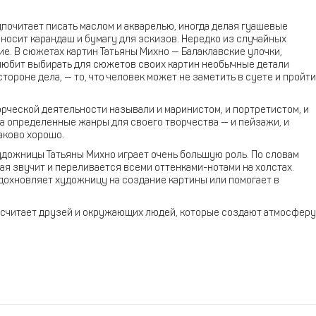
почитает писать маслом и акварелью, иногда делая гуашевые
 носит карандаш и бумагу для эскизов. Нередко из случайных
е. В сюжетах картин Татьяны Михно — Балаклавские улочки,
а любит выбирать для сюжетов своих картин необычные детали
ороне дела, — то, что человек может не заметить в суете и пройти
рческой деятельности называли и маринистом, и портретистом, и
а определенные жанры для своего творчества — и пейзажи, и
аково хорошо.
дожницы Татьяны Михно играет очень большую роль. По словам
ая звучит и переливается всеми оттенками-нотами на холстах.
дохновляет художницу на создание картины или помогает в
считает друзей и окружающих людей, которые создают атмосферу