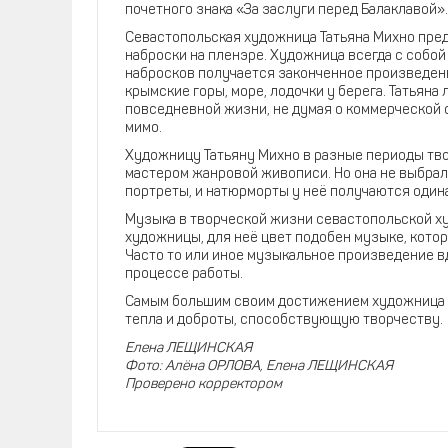
почетного знака «За заслуги перед Балаклавой».
Севастопольская художница Татьяна Михно пред
наброски на пленэре. Художница всегда с собой
набросков получается законченное произведени
крымские горы, море, лодочки у берега. Татьян
повседневной жизни, не думая о коммерческой ст
мимо.
Художницу Татьяну Михно в разные периоды тво
мастером жанровой живописи. Но она не выбрал
портреты, и натюрморты у неё получаются один
Музыка в творческой жизни севастопольской ху
художницы, для неё цвет подобен музыке, котор
Часто то или иное музыкальное произведение в
процессе работы.
Самым большим своим достижением художница 
тепла и доброты, способствующую творчеству.
Елена ЛЕЩИНСКАЯ
Фото: Алёна ОРЛОВА, Елена ЛЕЩИНСКАЯ
Проверено корректором