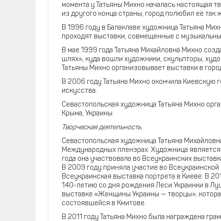
момента у Татьяны Михно началась настоящая тв
из другого конца страны, город полюбил её так 
В 1996 году в Балаклаве художница Татьяна Мих
проходят выставки, совмещенные с музыкальны
В мае 1999 года Татьяна Михайловна Михно соз
шлях», куда вошли художники, скульпторы, худ
Татьяны Михно организовывает выставки в город
В 2006 году Татьяна Михно окончила Киевскую 
искусства.
Севастопольская художница Татьяна Михно орга
Крыма, Украины.
Творческая деятельность.
Севастопольская художница Татьяна Михайловна
Международных пленэрах. Художница является 
года она участвовала во Всеукраинских выстав
В 2009 году приняла участие во Всеукраинской
Всеукраинская выставка портрета в Киеве. В 20
140-летию со дня рождения Леси Украинки в Луц
выставке «Женщины Украины — творцы», которая
состоявшейся в Кмитове.
В 2011 году Татьяна Михно была награждена гра