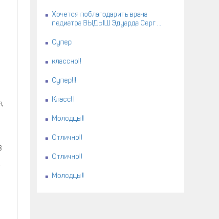
Хочется поблагодарить врача
педиатра ВЫДЫШ Эдуарда Серг ...
Супер
й
классно!!
Супер!!!
Класс!!
,
Молодцы!!
Отлично!!
8
Отлично!!
—
Молодцы!!