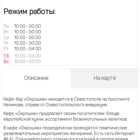
Режим работы:
Пн
10:00
-
00:00
Вт
10:00
-
00:00
Ср
10:00
-
00:00
Чт
10:00
-
00:00
Пт
10:00
-
04:00
Сб
10:00
-
04:00
Вс
10:00
-
00:00
Описание
На карте
Кафе-бар «Окрошка» находится в Севастополе на проспекте
Нахимова, справа от Севастопольского аквариума.
Кафе «Окрошка» предлагает своим посетителям: блюда
европейской кухни, ассортимент безалкогольных напитков.
В кафе «Окрошка» периодически проводятся тематические
развлекательные мероприятия, вечеринки. Есть сеть Интернет
Wi-Fi. Для комфортного отдыха посетителей в теплое время