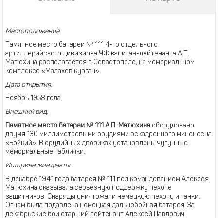
Местоположение.
Памятное место батареи № 111 4-го отдельного
артиллерийского дивизиона ЧФ капитан-лейтенанта А.П.
Матюхина располагается в Севастополе, на мемориальном
комплексе «Малахов курган».
Дата открытия.
Ноябрь 1958 года.
Внешний вид.
Памятное место батареи № 111 А.П. Матюхина
оборудовано
двумя 130 миллиметровыми орудиями эскадренного миноносца
«Бойкий». В орудийных двориках установлены чугунные
мемориальные таблички.
Исторические факты.
В декабре 1941 года батарея № 111 под командованием Алексея
Матюхина оказывала серьёзную поддержку пехоте
защитников. Снаряды уничтожали немецкую пехоту и танки.
Огнём была подавлена немецкая дальнобойная батарея. За
декабрьские бои старший лейтенант Алексей Павлович