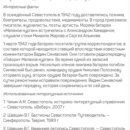
Интересные факты.
В осаждённый Севастополь в 1942 году доставлялись техника,
боеприпасы, продовольствие, медикаменты. В город приезжали
писатели, журналисты, поэты, артисты. Моряки батареи
«Малахов курган» встречались с Александром Хамаданом,
слушали стихи Михаила Жарова и Сергея Алымова.
1 марта 1942 года батарею посетила группа корреспондентов, в
составе которой находился ставший впоследствии известным
комментатором Вадим Синявский. Они готовили радиопередачу
«Говорит Малахов курган». Во время одной из записей
произошёл взрыв. Несколько членов экипажа батареи погибли.
Синявский был ранен, командиру орудия Николаю Полозкову
оторвало руку, второе орудие батареи было повреждено. За
сутки ремонтники исправили повреждения. Вадим Синявский
завершил передачу, которая сохранилась и по сей день.
Использованные литературные источники.
1. Чикин А.М. Севастополь: историко-литературный справочник.
— Севастополь: «Вебер», 2007 г.
2. Шавшин В.Г. Бастионы Севастополя: Путеводитель. —
Симферополь: Таврия, 1989 г.
3. Шавшин В.Г. Каменная летопись Севастополя. — Севастополь