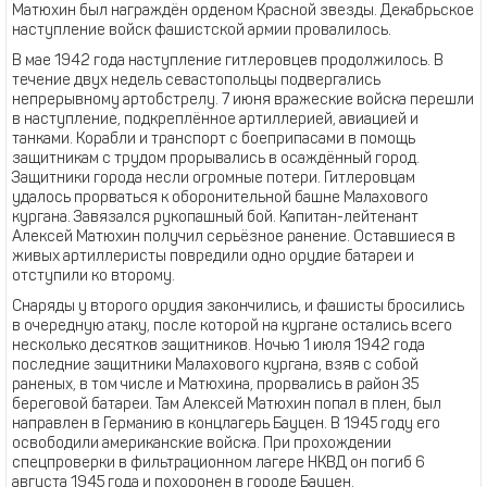
Матюхин был награждён орденом Красной звезды. Декабрьское
наступление войск фашистской армии провалилось.
В мае 1942 года наступление гитлеровцев продолжилось. В
течение двух недель севастопольцы подвергались
непрерывному артобстрелу. 7 июня вражеские войска перешли
в наступление, подкреплённое артиллерией, авиацией и
танками. Корабли и транспорт с боеприпасами в помощь
защитникам с трудом прорывались в осаждённый город.
Защитники города несли огромные потери. Гитлеровцам
удалось прорваться к оборонительной башне Малахового
кургана. Завязался рукопашный бой. Капитан-лейтенант
Алексей Матюхин получил серьёзное ранение. Оставшиеся в
живых артиллеристы повредили одно орудие батареи и
отступили ко второму.
Снаряды у второго орудия закончились, и фашисты бросились
в очередную атаку, после которой на кургане остались всего
несколько десятков защитников. Ночью 1 июля 1942 года
последние защитники Малахового кургана, взяв с собой
раненых, в том числе и Матюхина, прорвались в район 35
береговой батареи. Там Алексей Матюхин попал в плен, был
направлен в Германию в концлагерь Бауцен. В 1945 году его
освободили американские войска. При прохождении
спецпроверки в фильтрационном лагере НКВД он погиб 6
августа 1945 года и похоронен в городе Бауцен.