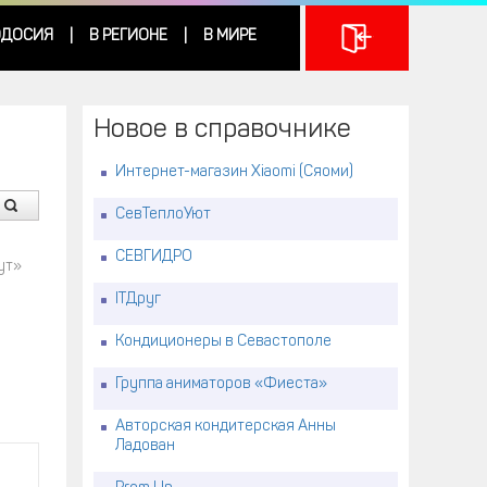
ДОСИЯ
В РЕГИОНЕ
В МИРЕ
|
|
Новое в справочнике
Интернет-магазин Xiaomi (Сяоми)
СевТеплоУют
СЕВГИДРО
ут»
ITДруг
м
Кондиционеры в Севастополе
Группа аниматоров «Фиеста»
Авторская кондитерская Анны
Ладован