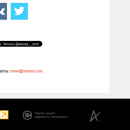
акты:
news@sevas.com
Портал может
содержать материалы