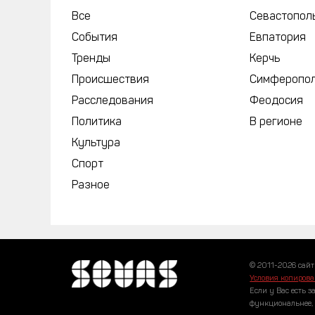
Все
Севастопол
События
Евпатория
Тренды
Керчь
Происшествия
Симферопо
Расследования
Феодосия
Политика
В регионе
Культура
Спорт
Разное
© 2011-2026 сайт
Условия копирова
Если у Вас есть з
функциональнее,