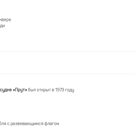
сквере
ади
 судне «Прут»
был открыт в 1973 году.
абля с развевающимся флагом.