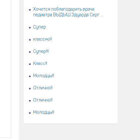
Хочется поблагодарить врача
педиатра ВЫДЫШ Эдуарда Серг ...
Супер
классно!!
Супер!!!
Класс!!
м
Молодцы!!
Отлично!!
й
Отлично!!
Молодцы!!