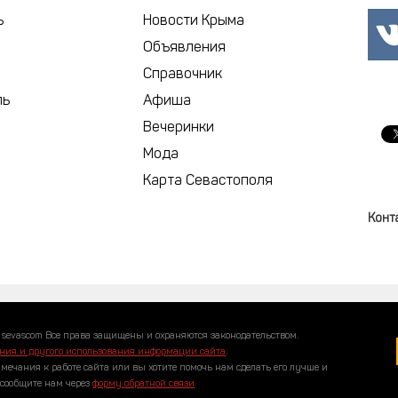
ь
Новости Крыма
Объявления
Справочник
ль
Афиша
Вечеринки
Мода
Карта Севастополя
Конт
 sevascom Все права защищены и охраняются законодательством.
ния и другого использования информации сайта
.
амечания к работе сайта или вы хотите помочь нам сделать его лучше и
 сообщите нам через
форму обратной связи