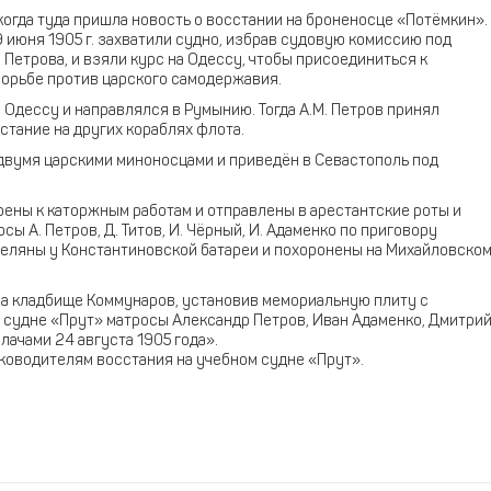
когда туда пришла новость о восстании на броненосце «Потёмкин».
июня 1905 г. захватили судно, избрав судовую комиссию под
Петрова, и взяли курс на Одессу, чтобы присоединиться к
борьбе против царского самодержавия.
Одессу и направлялся в Румынию. Тогда А.М. Петров принял
стание на других кораблях флота.
вумя царскими миноносцами и приведён в Севастополь под
рены к каторжным работам и отправлены в арестантские роты и
 А. Петров, Д. Титов, И. Чёрный, И. Адаменко по приговору
треляны у Константиновской батареи и похоронены на Михайловско
 на кладбище Коммунаров, установив мемориальную плиту с
 судне «Прут» матросы Александр Петров, Иван Адаменко, Дмитри
лачами 24 августа 1905 года».
уководителям восстания на учебном судне «Прут».