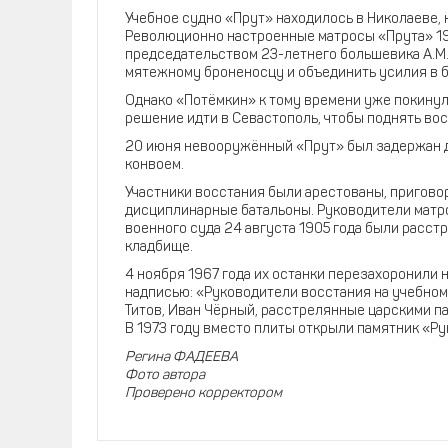
Учебное судно «Прут» находилось в Николаеве, 
Революционно настроенные матросы «Прута» 19 
председательством 23-летнего большевика А.М. 
мятежному броненосцу и объединить усилия в 
Однако «Потёмкин» к тому времени уже покинул 
решение идти в Севастополь, чтобы поднять вос
20 июня невооружённый «Прут» был задержан д
конвоем.
Участники восстания были арестованы, пригово
дисциплинарные батальоны. Руководители матросы
военного суда 24 августа 1905 года были расс
кладбище.
4 ноября 1967 года их останки перезахоронили
надписью: «Руководители восстания на учебном
Титов, Иван Чёрный, расстрелянные царскими па
В 1973 году вместо плиты открыли памятник «Р
Регина ФАДЕЕВА
Фото автора
Проверено корректором