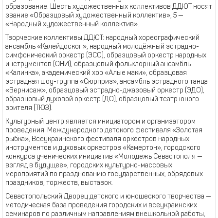
образование. Шесть художественных коллективов ДДЮТ носят
звание «Образцовый художественный коллектив», 5 —
«Народный художественный коллектив».
Творческие коллективы ДДЮТ: народный хореографический
ансамбль «Калейдоскоп», народный молодёжный эстрадно-
симфонический оркестр (ЭСО), образцовый оркестр народных
инструментов (ОНИ), образцовый фольклорный ансамбль
«Калинка», академический хор «Алые маки», образцовая
эстрадная шоу-группа «Сюрприз», ансамбль эстрадного танца
«Вернисаж», образцовый эстрадно-джазовый оркестр (ЭДО),
образцовый духовой оркестр (ДО), образцовый театр юного
зрителя (ТЮЗ).
Культурный центр является инициатором и организатором
проведения: Международного детского фестиваля «Золотая
рыбка», Всеукраинского фестиваля оркестров народных
инструментов и духовых оркестров «Камертон», городского
конкурса ученических инициатив «Молодежь Севастополя —
взгляд в будущее», городских культурно-массовых
мероприятий по празднованию государственных, обрядовых
праздников, торжеств, выставок.
Севастопольский Дворец детского и юношеского творчества —
методическая база проведения городских и всеукраинских
семинаров по различным направлениям внешкольной работы,