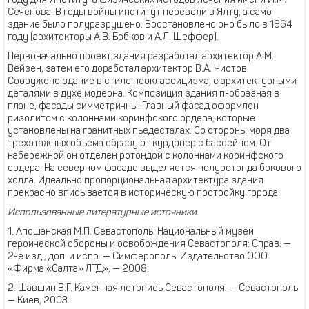
году для Института физических методов лечения имени И.М.
Сеченова. В годы войны институт перевели в Ялту, а само
здание было полуразрушено. Восстановлено оно было в 1964
году (архитекторы А.В. Бобков и А.Л. Шеффер).
Первоначально проект здания разработал архитектор А.М.
Вейзен, затем его доработал архитектор В.А. Чистов.
Сооружено здание в стиле неоклассицизма, с архитектурными
деталями в духе модерна. Композиция здания п-образная в
плане, фасады симметричны. Главный фасад оформлен
ризолитом с колоннами коринфского ордера, которые
установлены на гранитных пьедесталах. Со стороны моря два
трехэтажных объема образуют курдонер с бассейном. От
набережной он отделен ротондой с колоннами коринфского
ордера. На северном фасаде выделяется полуротонда бокового
холла. Идеально пропорциональная архитектура здания
прекрасно вписывается в историческую постройку города.
Использованные литературные источники.
1. Апошанская М.П. Севастополь: Национальный музей
героической обороны и освобождения Севастополя: Справ. —
2-е изд., доп. и испр. — Симферополь: Издательство ООО
«Фирма «Салта» ЛТД», — 2008.
2. Шавшин В.Г. Каменная летопись Севастополя. — Севастополь
— Киев, 2003.