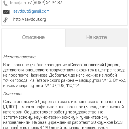
Телефон:
+7 (8692) 54 24 37
sevddut@gmail.com
http://sevddut.org
Описание
На карте
Местоположение.
Внешкольное учебное заведение
«Севастопольский Дворец
детского и юношеского творчества»
находится в центре города
на проспекте Нахимова. Добраться до него можно из любой
точки города. Из Гагаринского района — маршрутом № 16. От ж/д
вокзала маршрутами: № 107, 109, 110,112.
Описание.
Севастопольский Дворец детского и юношеского творчества
(ДДЮТ) — многопрофильное внешкольное учреждение высшей
категории. Осуществляет работу по художественно-
эстетическому, научно-техническому и гуманитарному
направлениям. На базе учреждения работают 30 кружков (203
группы), в которых 3 120 детей получают внешкольное