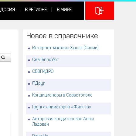
ДОСИЯ
В РЕГИОНЕ
В МИРЕ
|
|
Новое в справочнике
Интернет-магазин Xiaomi (Сяоми)
СевТеплоУют
СЕВГИДРО
ITДруг
Кондиционеры в Севастополе
Группа аниматоров «Фиеста»
Авторская кондитерская Анны
Ладован