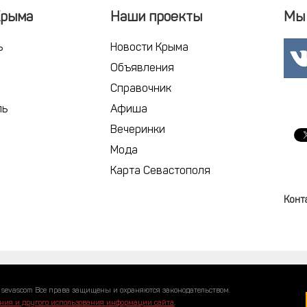
Крыма
Наши проекты
Мы 
ь
Новости Крыма
Объявления
Справочник
ль
Афиша
Вечеринки
Мода
Карта Севастополя
Конт
 sevascom Все права защищены и охраняются законодательством.
ния и другого использования информации сайта
.