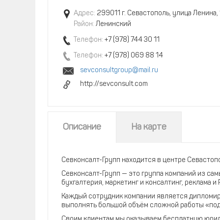
Адрес:
299011 г. Севастополь, улица Ленина, 
Район:
Ленинский
Телефон:
+7 (978) 744 30 11
Телефон:
+7 (978) 069 88 14
sevconsultgroup@mail.ru
http://sevconsult.com
Описание
На карте
Севконсалт-Групп находится в центре Севастопо
Севконсалт-Групп — это группа компаний из са
бухгалтерия, маркетинг и консалтинг, реклама и 
Каждый сотрудник компании является дипломиро
выполнять большой объём сложной работы «под
Своим клиентам мы оказываем бесплатную юрид