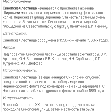
Местоположение.
Синопская лестница
начинается с проспекта Нахимова.
Широкими маршами она поднимается по склону Центрального
холма, пересекает улицу Воронина. Эта часть лестницы очень
живописна. Заканчивается Синопская лестница видовой
площадкой на Севастопольскую бухту у памятника В.И. Ленину.
Дата открытия.
Синопская лестница сооружена в 1950-х — начале 1960-х годах.
Авторы.
Над проектом Синопской лестницы работали архитекторы: В.М.
Артюхов, Ю.Н. Белькович, Б.В. Калинков, Н.Н. Сдобняков, С.П.
Тутученко, А.Л. Шеффер.
Исторические факты.
Синопская лестница (её ещё именуют Синопским спуском)
получила своё название в честь победы моряков
Черноморского флота под командованием вице-адмирала П.С.
Нахимова над кораблями турецкого флота в ноябре 1853 года.
Интересные факты.
В первой половине ХХ века по склону городского холма
проходила Синопская улица, затем местность эта была