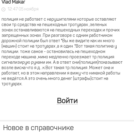
Vlad Makar
12:47 05 ноября
полиция не работает с нарушителями которые оставляют
свои тр.средства на пешеходных тротуарах ,зеленых
зонах.останавливаются на пешеходных переходах.и прочих
запрещенных зонах .При разговоре с одним работником
дорожной полиции был ответ "Вы же видите как их много
(машин) стоит на тротуарах ,а я один ."Вот такая политика у
полиции. тоже самое - остановилась на пешеходном
переходе машина ,мимо медленно проезжает тр.полиция
сигнализирую руками им. А в ответ они(полиция)показывают
возле виска что я д...к.Вот такая тр.полиция .Может она и
работает, но в этом направлении я вижу что никакой работы
не ведётся.А это очень много денег (штрафы)стоит на
тротуарах.
Войти
Новое в справочнике