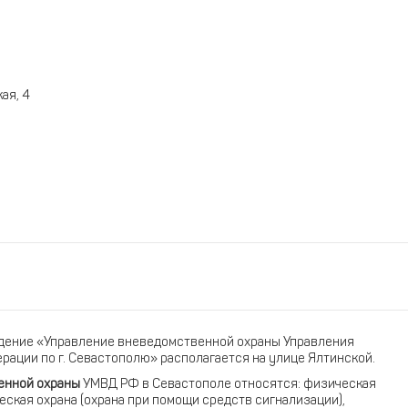
ая, 4
)
дение «Управление вневедомственной охраны Управления
ации по г. Севастополю» располагается на улице Ялтинской.
енной охраны
УМВД РФ в Севастополе относятся: физическая
еская охрана (охрана при помощи средств сигнализации),