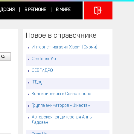
ДОСИЯ
В РЕГИОНЕ
В МИРЕ
|
|
Новое в справочнике
Интернет-магазин Xiaomi (Сяоми)
СевТеплоУют
СЕВГИДРО
ITДруг
Кондиционеры в Севастополе
Группа аниматоров «Фиеста»
Авторская кондитерская Анны
Ладован