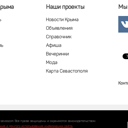
Крыма
Наши проекты
Мы 
ь
Новости Крыма
Объявления
Справочник
ль
Афиша
Вечеринки
Мода
Карта Севастополя
Конт
 sevascom Все права защищены и охраняются законодательством.
ния и другого использования информации сайта
.