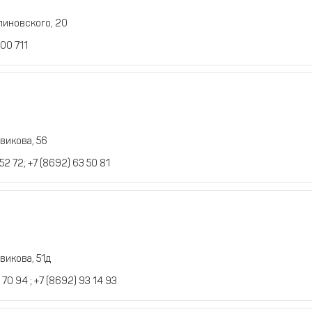
линовского, 20
00 711
викова, 56
 52 72; +7 (8692) 63 50 81
викова, 51д
 70 94 ; +7 (8692) 93 14 93