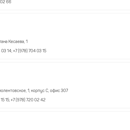
 02 66
ана Кесаева, 1
 03 14; +7 (978) 704 03 15
олентовское, 1, корпус С, офис 307
15 15; +7 (978) 720 02 42