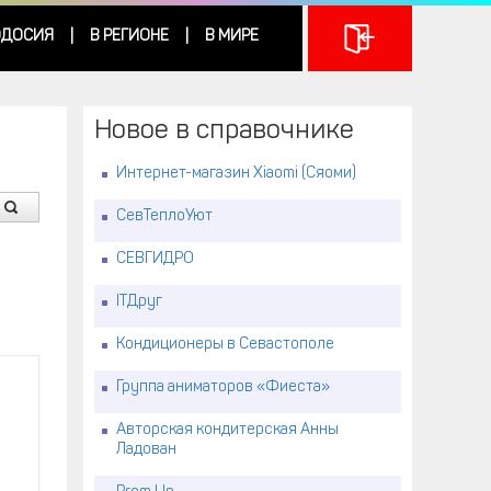
ДОСИЯ
В РЕГИОНЕ
В МИРЕ
|
|
Новое в справочнике
Интернет-магазин Xiaomi (Сяоми)
СевТеплоУют
СЕВГИДРО
ITДруг
Кондиционеры в Севастополе
Группа аниматоров «Фиеста»
Авторская кондитерская Анны
Ладован