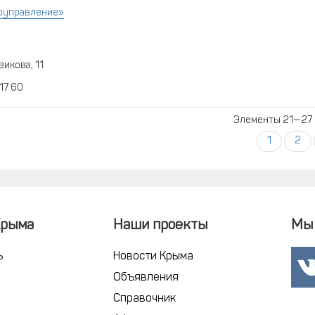
оуправление»
икова, 11
 17 60
Элементы 21—27 и
1
2
Крыма
Наши проекты
Мы 
ь
Новости Крыма
Объявления
Справочник