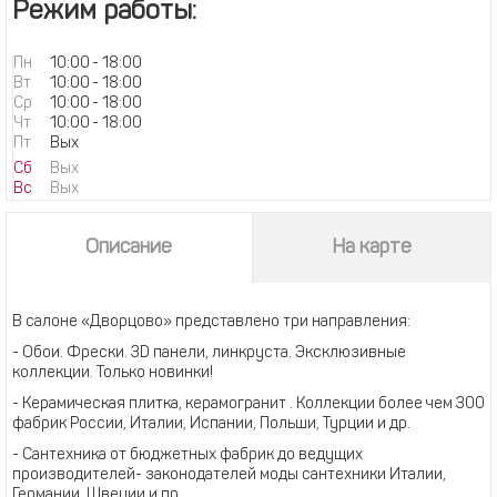
Режим работы:
Пн
10:00
-
18:00
Вт
10:00
-
18:00
Ср
10:00
-
18:00
Чт
10:00
-
18:00
Пт
Вых
Сб
Вых
Вс
Вых
Описание
На карте
В салоне «Дворцово» представлено три направления:
- Обои. Фрески. 3D панели, линкруста. Эксклюзивные
коллекции. Только новинки!
- Керамическая плитка, керамогранит . Коллекции более чем 300
фабрик России, Италии, Испании, Польши, Турции и др.
- Сантехника от бюджетных фабрик до ведущих
производителей- законодателей моды сантехники Италии,
Германии, Швеции и пр.