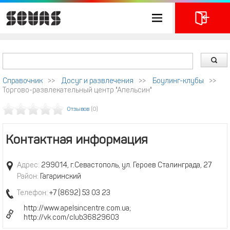
Справочник
>>
Досуг и развлечения
>>
Боулинг-клубы
>>
Торгово-развлекательный центр "Апельсин"
Отзывов
(0)
Контактная информация
Адрес:
299014, г.Севастополь, ул. Героев Сталинграда, 27
Район:
Гагаринский
Телефон:
+7 (8692) 53 03 23
http://www.apelsincentre.com.ua;
http://vk.com/club36829603