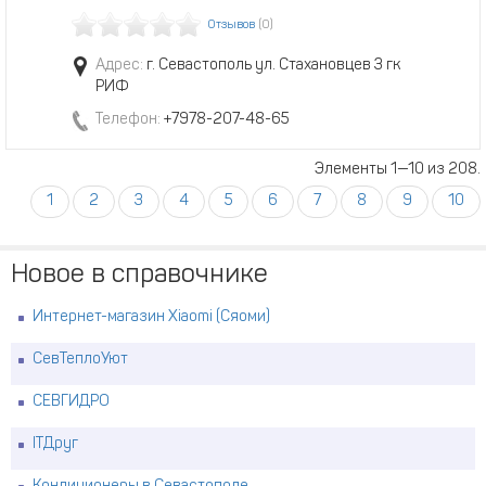
Отзывов
(0)
Адрес:
г. Севастополь ул. Стахановцев 3 гк
РИФ
Телефон:
+7978-207-48-65
Элементы 1—10 из 208.
1
2
3
4
5
6
7
8
9
10
Новое в справочнике
Интернет-магазин Xiaomi (Сяоми)
СевТеплоУют
СЕВГИДРО
ITДруг