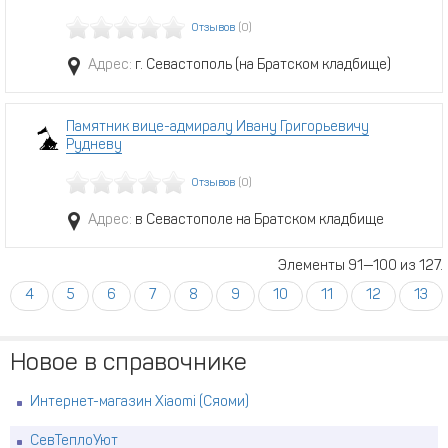
Отзывов
(0)
Адрес:
г. Севастополь (на Братском кладбище)
Памятник вице-адмиралу Ивану Григорьевичу
Рудневу
Отзывов
(0)
Адрес:
в Севастополе на Братском кладбище
Элементы 91—100 из 127.
4
5
6
7
8
9
10
11
12
13
Новое в справочнике
Интернет-магазин Xiaomi (Сяоми)
СевТеплоУют