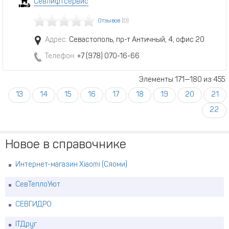
Севлифтсервис
Отзывов
(0)
Адрес:
Севастополь, пр-т Античный, 4, офис 20
Телефон:
+7 (978) 070-16-66
Элементы 171—180 из 455.
13
14
15
16
17
18
19
20
21
22
Новое в справочнике
Интернет-магазин Xiaomi (Сяоми)
СевТеплоУют
СЕВГИДРО
ITДруг