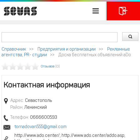
Справочник
>>
Предприятия и организации
>>
Рекламные
агентства, PR- студии
>>
Доска бесплатных объявлений aDo
Отзывов
(0)
Контактная информация
Адрес:
Севастополь
Район:
Ленинский
Телефон:
0666600593
tornadovan555@gmail.com
http://www.ado.center/; http://www.ado.center/addo.asp;