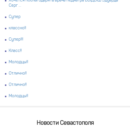
Хочется поблагодарить врача педиатра ВЫДЫШ Эдуарда
Серг ...
Супер
классно!!
Супер!!!
Класс!!
Молодцы!!
Отлично!!
Отлично!!
Молодцы!!
Новости Севастополя