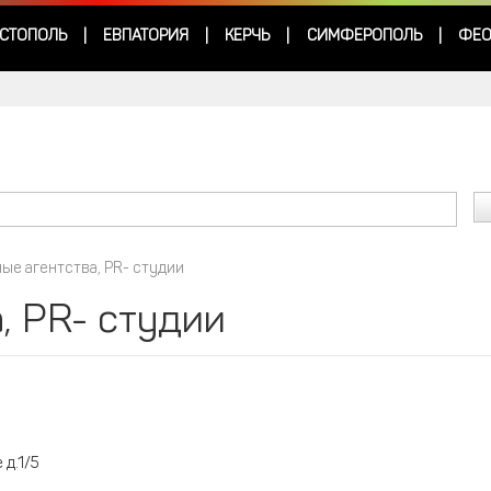
СТОПОЛЬ
ЕВПАТОРИЯ
КЕРЧЬ
СИМФЕРОПОЛЬ
ФЕО
|
|
|
|
ые агентства, PR- студии
, PR- студии
д.1/5