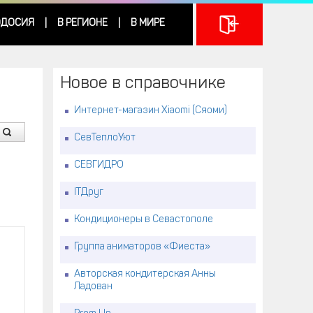
ДОСИЯ
В РЕГИОНЕ
В МИРЕ
|
|
Новое в справочнике
Интернет-магазин Xiaomi (Сяоми)
СевТеплоУют
СЕВГИДРО
ITДруг
Кондиционеры в Севастополе
Группа аниматоров «Фиеста»
Авторская кондитерская Анны
Ладован