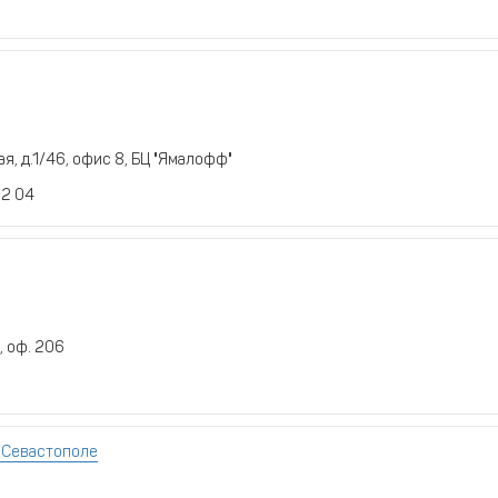
я, д.1/46, офис 8, БЦ "Ямалофф"
12 04
, оф. 206
в Севастополе