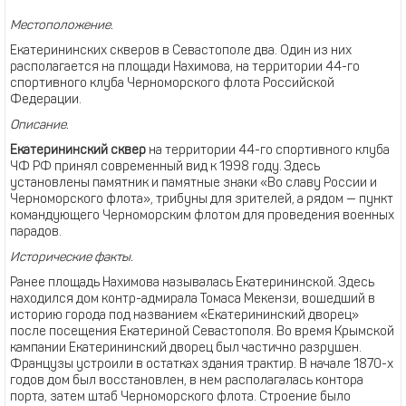
Местоположение.
Екатерининских скверов в Севастополе два. Один из них
располагается на площади Нахимова, на территории 44-го
спортивного клуба Черноморского флота Российской
Федерации.
Описание.
Екатерининский сквер
на территории 44-го спортивного клуба
ЧФ РФ принял современный вид к 1998 году. Здесь
установлены памятник и памятные знаки «Во славу России и
Черноморского флота», трибуны для зрителей, а рядом — пункт
командующего Черноморским флотом для проведения военных
парадов.
Исторические факты.
Ранее площадь Нахимова называлась Екатерининской. Здесь
находился дом контр-адмирала Томаса Мекензи, вошедший в
историю города под названием «Екатерининский дворец»
после посещения Екатериной Севастополя. Во время Крымской
кампании Екатерининский дворец был частично разрушен.
Французы устроили в остатках здания трактир. В начале 1870-х
годов дом был восстановлен, в нем располагалась контора
порта, затем штаб Черноморского флота. Строение было