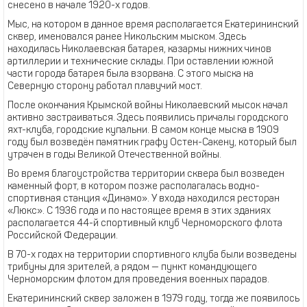
снесено в начале 1920-х годов.
Мыс, на котором в данное время располагается Екатерининский
сквер, именовался ранее Никольским мыском. Здесь
находилась Николаевская батарея, казармы нижних чинов
артиллерии и технические склады. При оставлении южной
части города батарея была взорвана. С этого мыска на
Северную сторону работал плавучий мост.
После окончания Крымской войны Николаевский мысок начал
активно застраиваться. Здесь появились причалы городского
яхт-клуба, городские купальни. В самом конце мыска в 1909
году был возведён памятник графу Остен-Сакену, который был
утрачен в годы Великой Отечественной войны.
Во время благоустройства территории сквера был возведен
каменный форт, в котором позже располагалась водно-
спортивная станция «Динамо». У входа находился ресторан
«Люкс». С 1936 года и по настоящее время в этих зданиях
располагается 44-й спортивный клуб Черноморского флота
Российской Федерации.
В 70-х годах на территории спортивного клуба были возведены
трибуны для зрителей, а рядом — пункт командующего
Черноморским флотом для проведения военных парадов.
Екатерининский сквер заложен в 1979 году, тогда же появилось