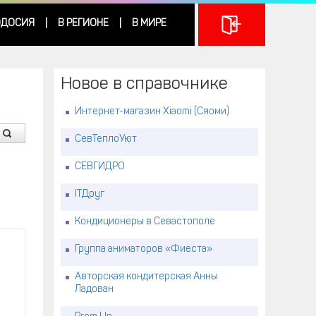
ДОСИЯ
В РЕГИОНЕ
В МИРЕ
|
|
Новое в справочнике
Интернет-магазин Xiaomi (Сяоми)
СевТеплоУют
СЕВГИДРО
ITДруг
Кондиционеры в Севастополе
Группа аниматоров «Фиеста»
Авторская кондитерская Анны
Ладован