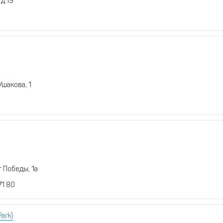
д.19
Ушакова, 1
 Победы, 1а
71 80
ark)