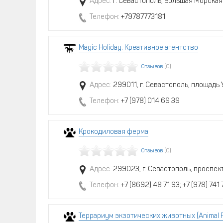
Адрес:
г. Севастополь, Большая Морская 
Телефон:
+79787773181
Magic Holiday. Креативное агентство
Отзывов
(0)
Адрес:
299011, г. Севастополь, площадь 
Телефон:
+7 (978) 014 69 39
Крокодиловая ферма
Отзывов
(0)
Адрес:
299023, г. Севастополь, проспект
Телефон:
+7 (8692) 48 71 93; +7 (978) 741 
Террариум экзотических животных (Animal P