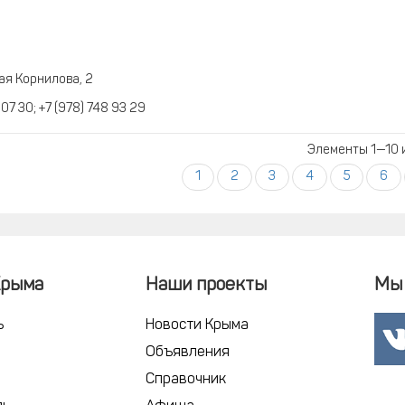
ая Корнилова, 2
 07 30; +7 (978) 748 93 29
Элементы 1—10 и
1
2
3
4
5
6
Крыма
Наши проекты
Мы 
ь
Новости Крыма
Объявления
Справочник