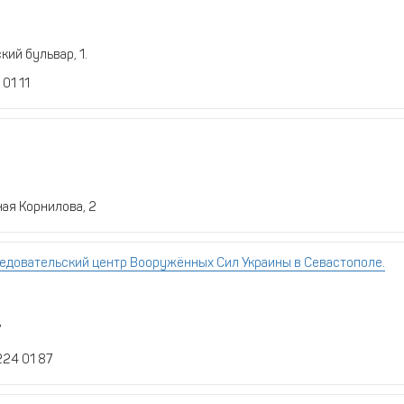
ий бульвар, 1.
 01 11
ная Корнилова, 2
едовательский центр Вооружённых Сил Украины в Севастополе.
7
224 01 87