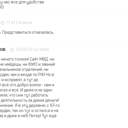
у нас все для удобства
00
11:41 24 июня
. Представиться отказалась.
нов
00:58 02 октября
 ничего толком! Сайт МВД: ни
е найдёшь, ни ФИО и званий
начальников отделений, ни
рдак, как и везде по РФ! Но в
и исправят, а тут до
 всё это добро взяли - нам и
всех и всё. И даже и не один
няли, что они тут работать
 деятельность за дикие деньги!
 мнение. Я в эту деревню с 97-го
рдак, так он тут и остался и не
а и даже и не6 Питер! Тут ещё