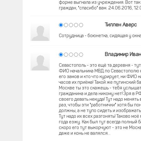
форме выгнала из учреждения. Вот так 
граждан, "спасибо" вам. 24.06.2016, 12.
Тиллен Аверс
Сотрудница - боюнетка, сидящая у окна
Владимир Ива
Севастополь - это ещё та деревня - тут
ФИО начальника МВД по Севастополю н
его замов и кто что курирует, ни ФИО 
часов их приёма! Такой же путинский ба
Москве ты это скажешь - тебя услышат 
гражданина и дела никому нет! Зря в РФ
своего девать некуда! Тут надо менять 
раз, чтобы эти "работнички" хотя бы по
должны, а не тупо сидеть и изображать
Тут надо их всех разгонять! Таково моё
года езжу. Как был тут всегда полный ба
скоро его тут выкорчуют - это не Москв
даже и конь не валялся...