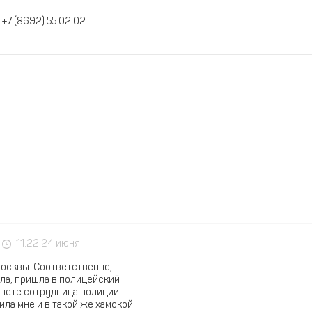
: +7 (8692) 55 02 02.
11:22 24 июня
Москвы. Соответственно,
яла, пришла в полицейский
бинете сотрудница полиции
мила мне и в такой же хамской