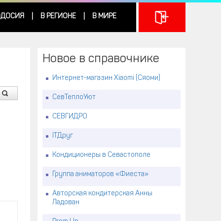
ДОСИЯ
В РЕГИОНЕ
В МИРЕ
|
|
Новое в справочнике
Интернет-магазин Xiaomi (Сяоми)
СевТеплоУют
СЕВГИДРО
ITДруг
Кондиционеры в Севастополе
Группа аниматоров «Фиеста»
Авторская кондитерская Анны
Ладован