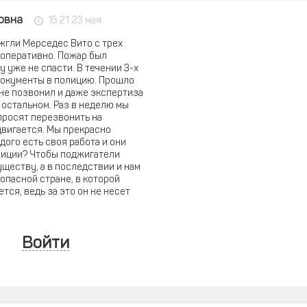
овна
15:21 23 мая
ожгли Мерседес Вито с трех
 оперативно. Пожар был
у уже не спасти. В течении 3-х
документы в полицию. Прошло
 не позвонил и даже экспертиза
 остальном. Раз в неделю мы
просят перезвонить на
двигается. Мы прекрасно
дого есть своя работа и они
олиции? Чтобы поджигатели
ществу, а в последствии и нам
опасной стране, в которой
тся, ведь за это он не несет
Войти