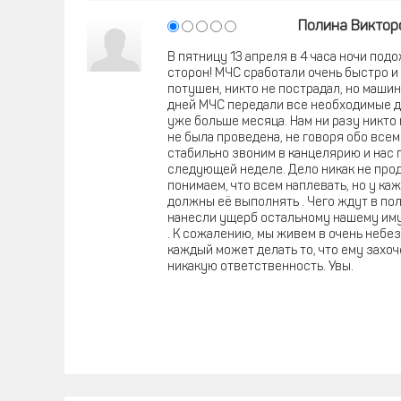
Полина Виктор
В пятницу 13 апреля в 4 часа ночи под
сторон! МЧС сработали очень быстро и
потушен, никто не пострадал, но машин
дней МЧС передали все необходимые 
уже больше месяца. Нам ни разу никто
не была проведена, не говоря обо всем
стабильно звоним в канцелярию и нас 
следующей неделе. Дело никак не про
понимаем, что всем наплевать, но у каж
должны её выполнять . Чего ждут в п
нанесли ущерб остальному нашему иму
. К сожалению, мы живем в очень небез
каждый может делать то, что ему захоче
никакую ответственность. Увы.