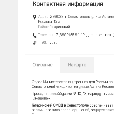
Контактная информация
Адрес:
299038, г. Севастополь, улица Астана
Кесаева, 15-а
Район:
Гагаринский
Телефон:
+7 (8692) 55 64 42 (дежурная часть
92.mvd.ru
Описание
На карте
Отдел Министерства внутренних дел России по 
Севастополе) находится на улице Астана Кесаев
Проезд: троллейбусами № 10, 18, маршрутными авт
Юмашева».
Гагаринский ОМВД в Севастополе
обеспечивает 
различного вида правонарушений, осуществляет