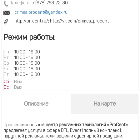
Телефон:
+7 (978) 793-72-30
crimea.procent@yandex.ru
http://pr-cent.ru/; http://vk.com/crimea_procent
Режим работы:
Пн
10:00
-
19:00
Вт
10:00
-
19:00
Ср
10:00
-
19:00
Чт
10:00
-
19:00
Пт
10:00
-
19:00
Сб
Вых
Вс
Вых
Описание
На карте
Профессиональный
центр рекламных технологий «ProCent»
предлагает услуги в сфере BTL, Event (полный комплекс),
наружной рекламы, полиграфии и сувенирной продукции.