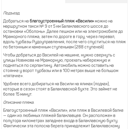
Подъезд.
Добраться на
благоустроенный пляж «Васили»
можно на
маршрутном такси № 9 от 5 км Балаклавского шоссе до
остановки «Оболонь». Далее пешком или на электромобиле до
Мраморного пляжа, затем по дороге в гору, через перевал,
вдоль турбазы Рудоуправления, после чего спуститься на пляж
по бетонным и каменным ступенькам (288 ступеней).
Чтобы добраться до Василей на машине, нужно свернуть с
улицы Новикова на Мраморную, проехать набережную и
подняться по серпантину. Автомобиль можно оставить на
стоянке у ворот турбазы или в 100 метрах выше на большом
«пятачке».
Удобнее всего добираться на Васили на яликах (лодках),
которые в сезон стоят в Балаклавской бухте. Это займет не
более 15 минут.
Описание пляжа.
Благоустроенный пляж «Васили», или пляж в Василевой балке
— один из любимых пляжей балаклавцев. Он расположен в
полутора километрах западнее входа в Балаклавскую бухту.
Фактически эта полоска берега принадлежит Балаклавскому