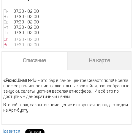
Пн
07:30
-
02:00
Вт
07:30
-
02:00
Ср
07:30
-
02:00
Чт
07:30
-
02:00
Пт
07:30
-
02:00
Сб
07:30
-
02:00
Вс
07:30
-
02:00
Описание
На карте
«РюмоШная №1
» – это бар в самом центре Севастополя! Всегда
свежее разливное пиво, алкогольные коктейли, разнообразные
закуски, салаты, уютная веселая атмосфера... И всё это по
доступным демократичным ценам.
Второй этаж, закрытое помещение и открытая веранда с видом
на Арт-бухту!
Нравится