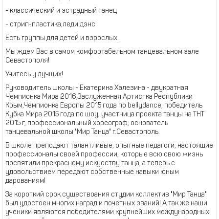
- классический и эстрадный танец
- стрип-пластика,леди дэнс
Есть группы для детей и взрослых.
Мы ждем Вас в самом комфортабельном танцевальном зале
Севастополя!
Учитесь у лучших!
Руководитель школы - Екатерина Халезина - двукратная
Чемпионка Мира 2016,Заслуженная Артистка Республики
Крым,Чемпионка Европы 2015 года по bellydancе, победитель
Кубка Мира 2015 года по шоу, участница проекта танцы на ТНТ
2015 г, профессиональный хореограф, основатель
танцевальной школы "Мир Танца" г.Севастополь.
В школе преподают талантливые, опытные педагоги, настоящие
профессионалы своей профессии, которые всю свою жизнь
посвятили прекрасному искусству танца, а теперь с
удовольствием передают собственные навыки юным
дарованиям!
За короткий срок существоания студии коллектив "Мир Танца"
был удостоен многих наград и почетных званий! А так же наши
ученики являются победителями крупнейших международных