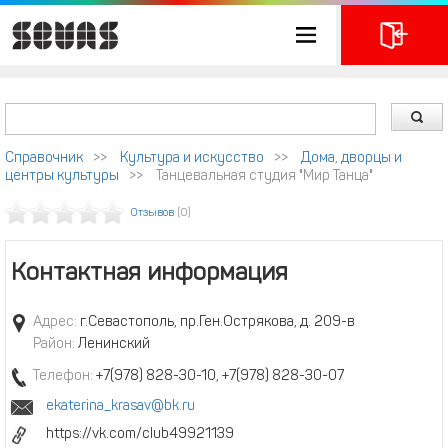
Справочник
>>
Культура и искусство
>>
Дома, дворцы и
центры культуры
>>
Танцевальная студия "Мир Танца"
Отзывов
(0)
Контактная информация
Адрес:
г.Севастополь, пр.Ген.Острякова, д. 209-в
Район:
Ленинский
Телефон:
+7(978) 828-30-10, +7(978) 828-30-07
ekaterina_krasav@bk.ru
https://vk.com/club49921139