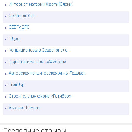
Интернет-магазин Xiaomi (Сяоми)
СевТеплоУют
СЕВГИДРО
ITДруг
Кондиционеры в Севастополе
Группа аниматоров «Фиеста»
Авторская кондитерская Анны Ладован
Prom Up
Строительная фирма «Ратибор»
Эксперт Ремонт
Последние отзывы