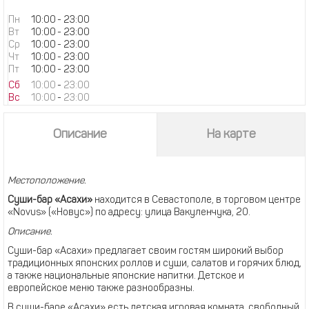
Пн
10:00
-
23:00
Вт
10:00
-
23:00
Ср
10:00
-
23:00
Чт
10:00
-
23:00
Пт
10:00
-
23:00
Сб
10:00
-
23:00
Вс
10:00
-
23:00
Описание
На карте
Местоположение.
Суши-бар «Асахи»
находится в Севастополе, в торговом центре
«Novus» («Новус») по адресу: улица Вакуленчука, 20.
Описание.
Суши-бар «Асахи» предлагает своим гостям широкий выбор
традиционных японских роллов и суши, салатов и горячих блюд,
а также национальные японские напитки. Детское и
европейское меню также разнообразны.
В суши-баре «Асахи» есть детская игровая комната, свободный