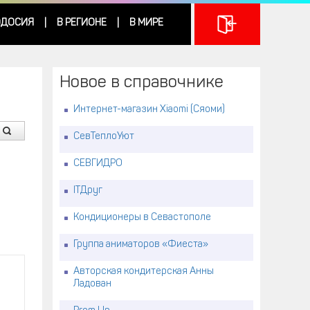
ДОСИЯ
В РЕГИОНЕ
В МИРЕ
|
|
Новое в справочнике
Интернет-магазин Xiaomi (Сяоми)
СевТеплоУют
СЕВГИДРО
ITДруг
Кондиционеры в Севастополе
Группа аниматоров «Фиеста»
Авторская кондитерская Анны
Ладован