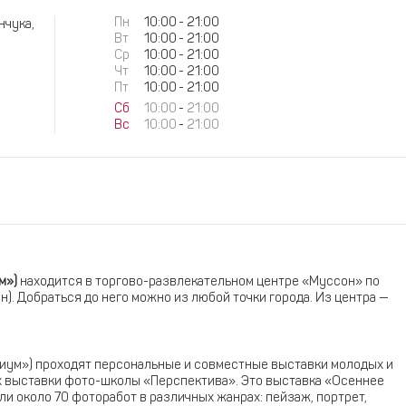
Пн
10:00
-
21:00
нчука,
Вт
10:00
-
21:00
Ср
10:00
-
21:00
Чт
10:00
-
21:00
Пт
10:00
-
21:00
Сб
10:00
-
21:00
Вс
10:00
-
21:00
м»)
находится в торгово-развлекательном центре «Муссон» по
он). Добраться до него можно из любой точки города. Из центра —
риум») проходят персональные и совместные выставки молодых и
х выставки фото-школы «Перспектива». Это выставка «Осеннее
ли около 70 фоторабот в различных жанрах: пейзаж, портрет,