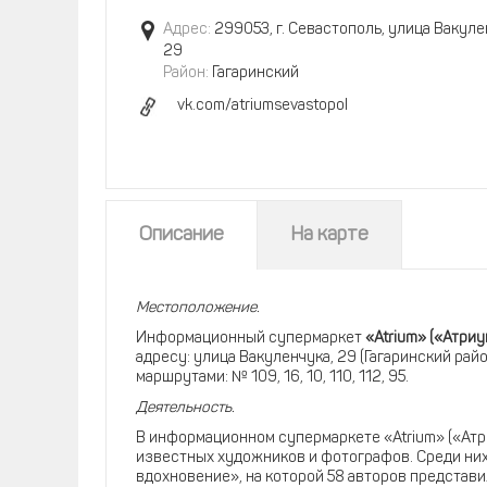
Адрес:
299053, г. Севастополь, улица Вакуле
29
Район:
Гагаринский
vk.com/atriumsevastopol
Описание
На карте
Местоположение.
Информационный супермаркет
«Atrium» («Атриу
адресу: улица Вакуленчука, 29 (Гагаринский рай
маршрутами: № 109, 16, 10, 110, 112, 95.
Деятельность.
В информационном супермаркете «Atrium» («Ат
известных художников и фотографов. Среди ни
вдохновение», на которой 58 авторов представи