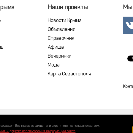
Крыма
Наши проекты
Мы 
ь
Новости Крыма
Объявления
Справочник
ль
Афиша
Вечеринки
Мода
Карта Севастополя
Конт
 sevascom Все права защищены и охраняются законодательством.
ния и другого использования информации сайта
.