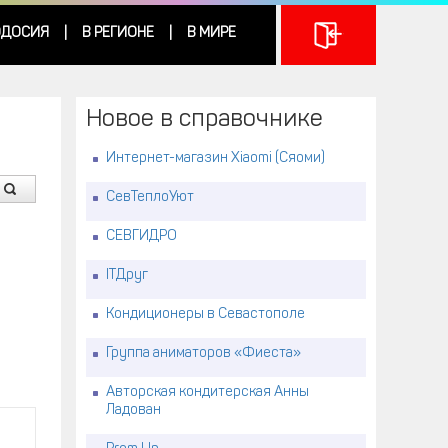
ДОСИЯ
В РЕГИОНЕ
В МИРЕ
|
|
Новое в справочнике
Интернет-магазин Xiaomi (Сяоми)
СевТеплоУют
СЕВГИДРО
ITДруг
Кондиционеры в Севастополе
Группа аниматоров «Фиеста»
Авторская кондитерская Анны
Ладован