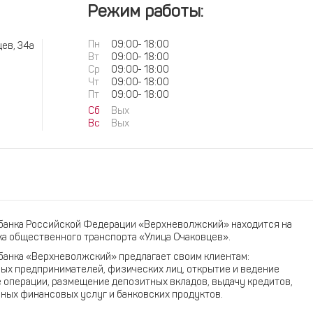
Режим работы:
Пн
09:00
-
18:00
цев, 34а
Вт
09:00
-
18:00
Ср
09:00
-
18:00
Чт
09:00
-
18:00
Пт
09:00
-
18:00
Сб
Вых
Вс
Вых
банка Российской Федерации «Верхневолжский» находится на
ка общественного транспорта «Улица Очаковцев».
анка «Верхневолжский» предлагает своим клиентам:
ых предпринимателей, физических лиц, открытие и ведение
 операции, размещение депозитных вкладов, выдачу кредитов,
ных финансовых услуг и банковских продуктов.