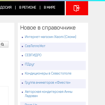
ДОСИЯ
В РЕГИОНЕ
В МИРЕ
|
|
Новое в справочнике
Интернет-магазин Xiaomi (Сяоми)
СевТеплоУют
СЕВГИДРО
ITДруг
Кондиционеры в Севастополе
Группа аниматоров «Фиеста»
Авторская кондитерская Анны
Ладован