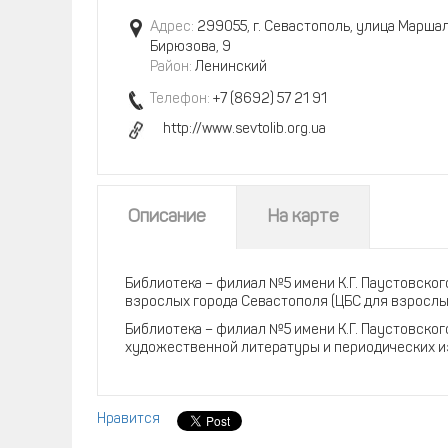
Адрес:
299055, г. Севастополь, улица Марша
Бирюзова, 9
Район:
Ленинский
Телефон:
+7 (8692) 57 21 91
http://www.sevtolib.org.ua
Описание
На карте
Библиотека – филиал №5 имени К.Г. Паустовско
взрослых города Севастополя (ЦБС для взрослых
Библиотека – филиал №5 имени К.Г. Паустовско
художественной литературы и периодических из
Нравится