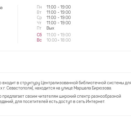
Пн
11:00
-
19:00
ла
Вт
11:00
-
19:00
Ср
11:00
-
19:00
Чт
11:00
-
19:00
Пт
Вых
Сб
11:00
-
19:00
Вс
10:00
-
18:00
го входит в структуру Централизованной библиотечной системы дл
 г. Севастополя), находится на улице Маршала Бирюзова.
го предлагает своим читателям широкий спектр разнообразной
даний, для посетителей есть доступ в сеть Интернет.