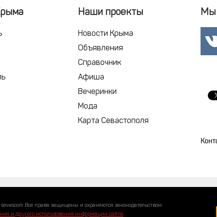
Крыма
Наши проекты
Мы 
ь
Новости Крыма
Объявления
Справочник
ль
Афиша
Вечеринки
Мода
Карта Севастополя
Конт
 sevascom Все права защищены и охраняются законодательством.
ния и другого использования информации сайта
.