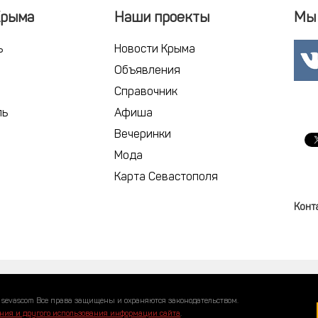
Крыма
Наши проекты
Мы 
ь
Новости Крыма
Объявления
Справочник
ль
Афиша
Вечеринки
Мода
Карта Севастополя
Конт
 sevascom Все права защищены и охраняются законодательством.
ния и другого использования информации сайта
.