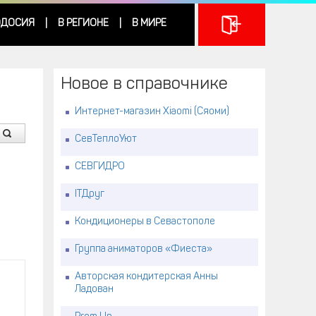
ДОСИЯ
В РЕГИОНЕ
В МИРЕ
|
|
Новое в справочнике
Интернет-магазин Xiaomi (Сяоми)
СевТеплоУют
СЕВГИДРО
ITДруг
Кондиционеры в Севастополе
Группа аниматоров «Фиеста»
Авторская кондитерская Анны
Ладован