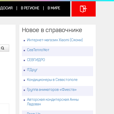
ДОСИЯ
В РЕГИОНЕ
В МИРЕ
|
|
Новое в справочнике
Интернет-магазин Xiaomi (Сяоми)
СевТеплоУют
СЕВГИДРО
ITДруг
Кондиционеры в Севастополе
Группа аниматоров «Фиеста»
Авторская кондитерская Анны
Ладован