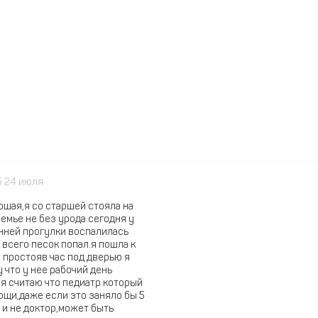
5 24 июля
шая,я со старшей стояла на
семье не без урода.сегодня у
нней прогулки воспалилась
 всего песок попал.я пошла к
 простояв час под дверью я
 что у нее рабочий день
.я считаю что педиатр который
ощи,даже если это заняло бы 5
 и не доктор,может быть