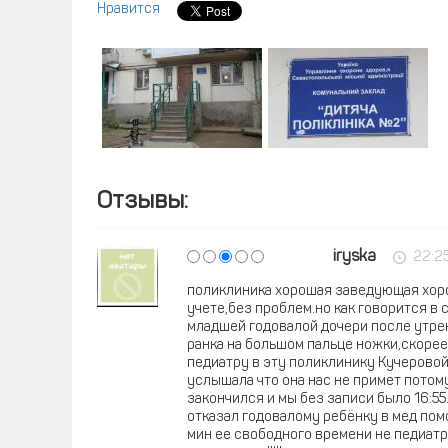
Нравится
Отзывы:
iryska
22:2
поликлиника хорошая заведующая хоро
учете,без проблем.но как говорится в 
младшей годовалой дочери после утре
ранка на большом пальце ножки,скорее
педиатру в эту поликлинику Кучеровой
услышала что она нас не примет потому
закончился и мы без записи было 16:55
отказал годовалому ребёнку в мед пом
мин ее свободного времени не педиатр